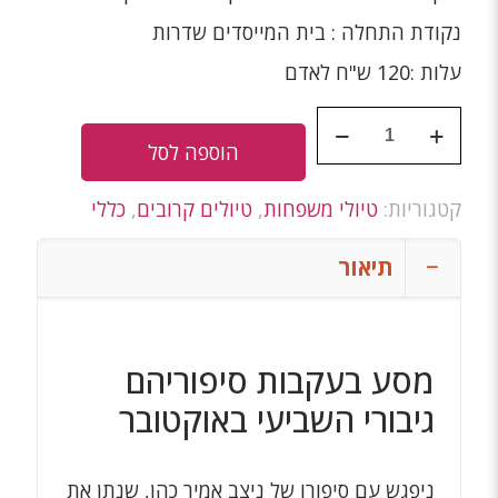
נקודת התחלה : בית המייסדים שדרות
עלות :120 ש"ח לאדם
כמות
של
הוספה לסל
הגיבורים
של
קטגוריות:
טיולי משפחות
,
טיולים קרובים
,
כללי
השביעי
לאוקטובר
27.08.2026
תיאור
מסע בעקבות סיפוריהם
גיבורי השביעי באוקטובר
ניפגש עם סיפורו של ניצב אמיר כהן, שנתן את