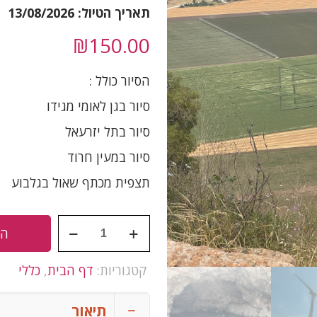
תאריך הטיול: 13/08/2026
₪
150.00
הסיור כולל :
סיור בגן לאומי מגידו
סיור בתל יזרעאל
סיור במעין חרוד
תצפית מכתף שאול בגלבוע
כמות
הו
של
עמק
יזרעאל
קטגוריות:
דף הבית
,
כללי
ת
-
סיור
תיאור
בעקבות