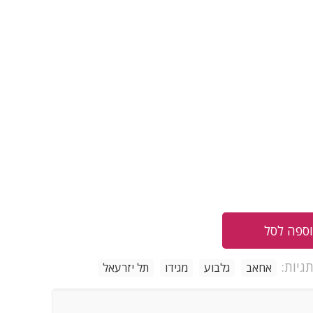
ספה לסל
גיות:
אחאב
גלבוע
מגידו
תל יזרעאל